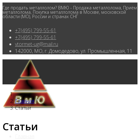
Где продать металлолом? ВМЮ - Продажа металлолома, Приём
металлолома, Покупка металлолома в Москве, московской
области (МО), России и странах СНГ
+7(495) 799-55-61
+7(495) 799-55-61
vtormet-ug@mail.ru
142000, МО, г. Домодедово, ул. Промышленная, 11
Главная
/
Статьи
Статьи
Главная