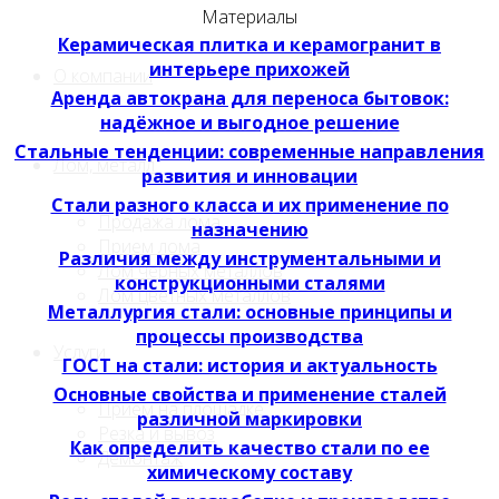
Материалы
Керамическая плитка и керамогранит в
интерьере прихожей
О компании
Аренда автокрана для переноса бытовок:
надёжное и выгодное решение
Стальные тенденции: современные направления
Лом, металл
развития и инновации
Стали разного класса и их применение по
Продажа лома
назначению
Прием лома
Различия между инструментальными и
Лом чёрных металлов
конструкционными сталями
Лом цветных металлов
Металлургия стали: основные принципы и
процессы производства
Услуги
ГОСТ на стали: история и актуальность
Основные свойства и применение сталей
Приём на площадке
различной маркировки
Резка и вывоз
Как определить качество стали по ее
Демонтаж
химическому составу