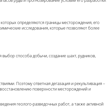
пасов руды и прогнозирование условий его разработки.
е которых определяются границы месторождения, его
охимические исследования, которые позволяют более
 выбор способа добычи, создание шахт, рудников,
твиями. Поэтому ответная дегазация и рекультивация –
в, восстановлению поверхности месторождений и
ведения геолого-разведочных работ, а также активной