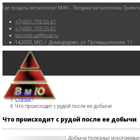
Где продать металлолом? ВМЮ - Продажа металлолома, Приём ме
+7(495) 799-55-61
+7(495) 799-55-61
vtormet-ug@mail.ru
142000, МО, г. Домодедово, ул. Промышленная, 11
Главная
/
Статьи
/
Что происходит с рудой после ее добычи
Что происходит с рудой после ее добычи
Главная
Добыча полезных ископаемых, 