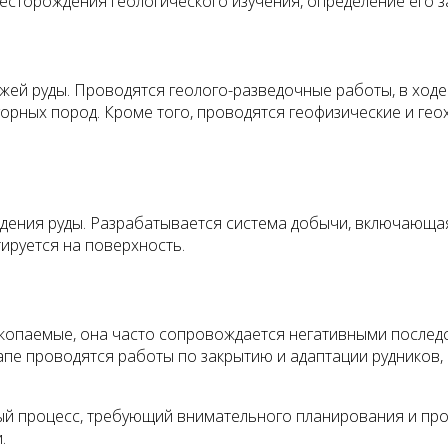
сторождения геологического изучения, определение его за
ежей руды. Проводятся геолого-разведочные работы, в ход
горных пород. Кроме того, проводятся геофизические и ге
дения руды. Разрабатывается система добычи, включающая
тируется на поверхность.
копаемые, она часто сопровождается негативными последс
тапе проводятся работы по закрытию и адаптации руднико
ый процесс, требующий внимательного планирования и про
.