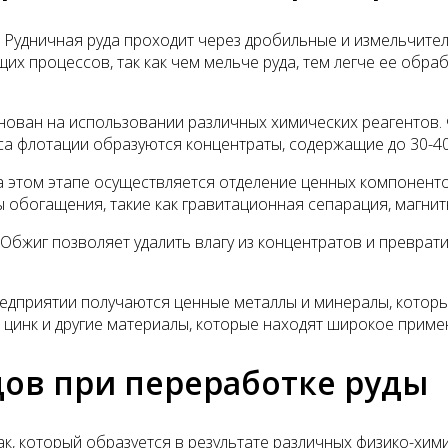
 Рудничная руда проходит через дробильные и измельчител
х процессов, так как чем мельче руда, тем легче ее обра
снован на использовании различных химических реагентов.
цесса флотации образуются концентраты, содержащие до 30-
а этом этапе осуществляется отделение ценных компоненто
обогащения, такие как гравитационная сепарация, магнитн
жиг позволяет удалить влагу из концентратов и превратит
едприятии получаются ценные металлы и минералы, которы
 цинк и другие материалы, которые находят широкое приме
дов при переработке руды
ак, который образуется в результате различных физико-хи