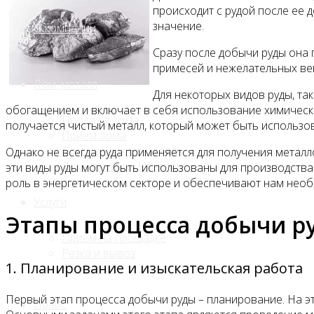
происходит с рудой после ее 
значение.
О компании
Сразу после добычи руды она 
примесей и нежелательных вещ
Лом, металл
Для некоторых видов руды, та
обогащением и включает в себя использование химических
Продажа лома
получается чистый металл, который может быть использов
Прием лома
Лом чёрных металлов
Однако не всегда руда применяется для получения металло
Лом цветных металлов
эти виды руды могут быть использованы для производства
роль в энергетическом секторе и обеспечивают нам нео
Услуги
Этапы процесса добычи р
Приём на площадке
Резка и вывоз
1. Планирование и изыскательская работа
Демонтаж
Первый этап процесса добычи руды – планирование. На 
Прайс