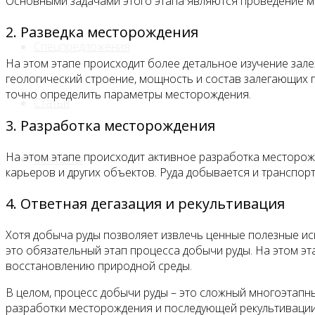
Основными задачами этого этапа являются проведение ме
2. Разведка месторождения
Спецпредложения
На этом этапе происходит более детальное изучение зал
геологический строение, мощность и состав залегающих 
точно определить параметры месторождения.
Статьи
3. Разработка месторождения
На этом этапе происходит активное разработка месторож
Контакты
карьеров и других объектов. Руда добывается и транспор
4. Ответная дегазация и рекультивация
Хотя добыча руды позволяет извлечь ценные полезные ис
это обязательный этап процесса добычи руды. На этом э
восстановлению природной среды.
В целом, процесс добычи руды – это сложный многоэтапн
разработки месторождения и последующей рекультивации