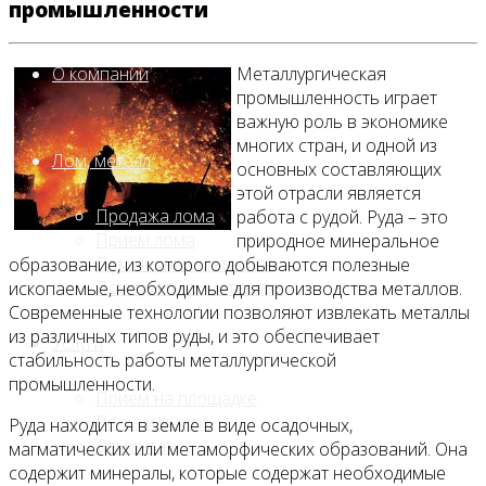
промышленности
О компании
Металлургическая
промышленность играет
важную роль в экономике
многих стран, и одной из
Лом, металл
основных составляющих
этой отрасли является
Продажа лома
работа с рудой. Руда – это
Прием лома
природное минеральное
Лом чёрных металлов
образование, из которого добываются полезные
Лом цветных металлов
ископаемые, необходимые для производства металлов.
Современные технологии позволяют извлекать металлы
из различных типов руды, и это обеспечивает
Услуги
стабильность работы металлургической
промышленности.
Приём на площадке
Резка и вывоз
Руда находится в земле в виде осадочных,
Демонтаж
магматических или метаморфических образований. Она
содержит минералы, которые содержат необходимые