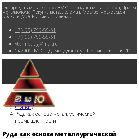
Где продать металлолом? ВМЮ - Продажа металлолома, Приём
металлолома, Покупка металлолома в Москве, московской
области (МО), России и странах СНГ
+7(495) 799-55-61
+7(495) 799-55-61
vtormet-ug@mail.ru
142000, МО, г. Домодедово, ул. Промышленная, 11
Главная
/
Статьи
/
Руда как основа металлургической
промышленности
Руда как основа металлургической
Главная