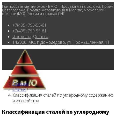
Где продать металлолом? ВМЮ - Продажа металлолома, Приём
металлолома, Покупка металлолома в Москве, московской
области (МО), России и странах СНГ
+7(495) 799-55-61
+7(495) 799-55-61
vtormet-ug@mail.ru
142000, МО, г. Домодедово, ул. Промышленная, 11
Главная
/
Статьи
/
Классификация сталей по углеродному содержанию
и их свойства
Классификация сталей по углеродному
Главная