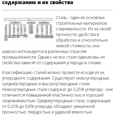
содержанию и их свойства
О компании
Сталь - один из основных
строительных материалов
современности. Из-за своей
прочности, удобства в
Лом, металл
обработке и относительно
низкой стоимости, она
Продажа лома
широко используется в различных отраслях
Прием лома
промышленности. Однако не все стали одинаковы, их
Лом чёрных металлов
свойства зависят от содержания углерода в сплаве.
Лом цветных металлов
Классификацию сталей можно провести исходя из их
углеродного содержания. Существуют низкоуглеродные,
Услуги
среднеуглеродные и высокоуглеродные стали.
Низкоуглеродные стали содержат до 0,25% углерода - они
Приём на площадке
отличаются повышенной пластичностью и хорошей
Резка и вывоз
свариваемостью. Среднеуглеродные стали, содержащие
Демонтаж
от 0,25% до 0,6% углерода, обладают умеренной
прочностью, твердостью и ударной вязкостью.