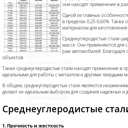
они находят применение в раз
О компании
Одной из главных особенносте
в пределах 0,25-0,60%. Также
материалом для изготовления 
Лом, металл
Среднеуглеродистые стали ши
массе. Они применяются для с
Продажа лома
рам автомобилей. Благодаря с
Прием лома
объектов.
Лом чёрных металлов
Лом цветных металлов
Также среднеуглеродистые стали находят применение в пр
идеальными для работы с металлом и другими твердыми м
Услуги
В общем, среднеуглеродистые стали являются незаменим
делают их идеальным выбором для создания надежных и д
Приём на площадке
Резка и вывоз
Среднеуглеродистые стал
Демонтаж
Прайс
1. Прочность и жесткость