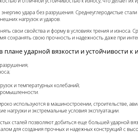
костью и отличной устойчивостью к износу, что делает их
 энергию удара без разрушения. Среднеуглеродистые стали
ешних нагрузок и ударов.
анять свои свойства и форму в условиях трения и износа. 
ремя сохранять свою прочность и надежность даже при инт
 плане ударной вязкости и устойчивости к и
 разрушения;
носа;
рузок и температурных колебаний;
промышленности.
ироко используются в машиностроении, строительстве, ав
е нагрузки и экстремальные условия эксплуатации.
тых сталей позволяют добиться еще большей ударной вязко
лом для создания прочных и надежных конструкций с высо