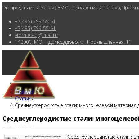
Где продать металлолом? ВМЮ - Продажа металлолома, Приём ме
+7(495) 799-55-61
+7(495) 799-55-61
vtormet-ug@mail.ru
142000, МО, г. Домодедово, ул. Промышленная, 11
Главная
/
Статьи
/
Среднеуглеродистые стали: многоцелевой материал 
Среднеуглеродистые стали: многоцелево
Главная
Среднеуглеродистые стали яв