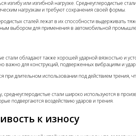
ся изгибу или изгибной нагрузке. Среднеуглеродистые ста
ческим нагрузкам и требуют сохранения своей формы.
родистых сталей лежат в их способности выдерживать тяже
льным выбором для применения в автомобильной промышлен
е стали обладают также хорошей ударной вязкостью и усто
но важно для конструкций, подверженных вибрациям и удар
ся при длительном использовании под действием трения, чт
су, среднеуглеродистые стали широко используются в прои
торые подвергаются воздействию ударов и трения.
ивость к износу