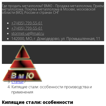
Где продать металлолом? ВМЮ - Продажа металлолома, Приём
металлолома, Покупка металлолома в Москве, московской
области (МО), России и странах СНГ
+7(495) 799-55-61
+7(495) 799-55-61
vtormet-ug@mail.ru
142000, МО, г. Домодедово, ул. Промышленная, 11
Главная
/
Статьи
/
Кипящие стали: особенности производства и
применения
Кипящие стали: особенности
Главная