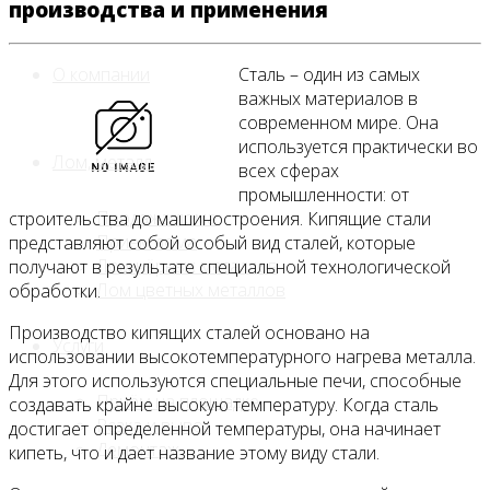
производства и применения
О компании
Сталь – один из самых
важных материалов в
современном мире. Она
используется практически во
Лом, металл
всех сферах
промышленности: от
Продажа лома
строительства до машиностроения. Кипящие стали
Прием лома
представляют собой особый вид сталей, которые
Лом чёрных металлов
получают в результате специальной технологической
Лом цветных металлов
обработки.
Производство кипящих сталей основано на
Услуги
использовании высокотемпературного нагрева металла.
Для этого используются специальные печи, способные
Приём на площадке
создавать крайне высокую температуру. Когда сталь
Резка и вывоз
достигает определенной температуры, она начинает
Демонтаж
кипеть, что и дает название этому виду стали.