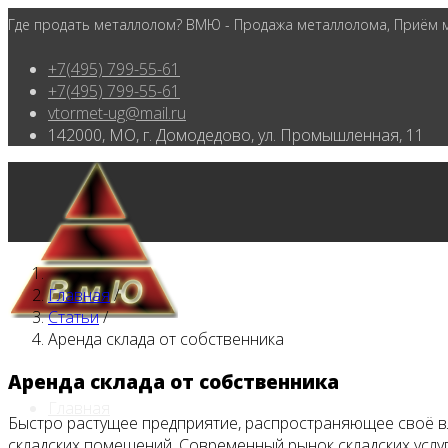
Где продать металлолом? ВМЮ - Продажа металлолома, Приём ме
+7(495) 799-55-61
+7(495) 799-55-61
vtormet-ug@mail.ru
142000, МО, г. Домодедово, ул. Промышленная, 11
Главная
/
Статьи
/
Аренда склада от собственника
Аренда склада от собственника
Главная
Быстро растущее предприятие, распространяющее своё в
складских помещений. Современный рынок складских усл