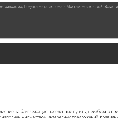
таллолома, Покупка металлолома в Москве, московской области 
лияние на близлежащие населённые пункты, неизбежно пр
уг наполнен множеством интересных предложений, правиль