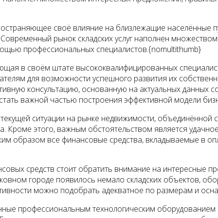
ространяющее своё влияние на близлежащие населённые п
 Современный рынок складских услуг наполнен множество
ощью профессиональных специалистов.{nomultithumb}
ющая в своём штате высококвалифицированных специалист
ателям для возможности успешного развития их собственно
тивную консультацию, основанную на актуальных данных с
стать важной частью построения эффективной модели бизн
 текущей ситуации на рынке недвижимости, объединённой 
а. Кроме этого, важным обстоятельством является удачно
аким образом все финансовые средства, вкладываемые в о
совых средств стоит обратить внимание на интересные пр
сковном городе появилось немало складских объектов, об
ктивности можно подобрать адекватное по размерам и ос
нные профессиональным технологическим оборудованием 