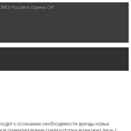
(МО), России и странах СНГ
иходит к осознанию необходимости аренды новых
ное ориентирование среди которых возможно лишь с