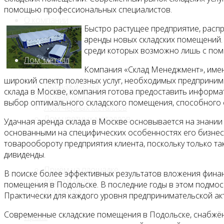
помощью профессиональных специалистов.
О компании
Быстро растущее предприятие, расп
аренды новых складских помещений.
среди которых возможно лишь с пом
Лом, металл
Компания «Склад Менеджмент», име
широкий спектр полезных услуг, необходимых предприним
Продажа лома
склада в Москве, компания готова предоставить информа
Прием лома
выбор оптимального складского помещения, способного 
Лом чёрных металлов
Лом цветных металлов
Удачная аренда склада в Москве основывается на знании
основанными на специфических особенностях его бизнес
товарообороту предприятия клиента, поскольку только т
Услуги
дивиденды.
Приём на площадке
В поиске более эффективных результатов вложения финан
Резка и вывоз
помещения в Подольске. В последние годы в этом подмо
Демонтаж
Практически для каждого уровня предпринимательской а
Современные складские помещения в Подольске, снабжё
Прайс