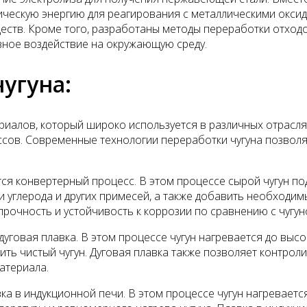
рическую энергию для реагирования с металлическими окси
еств. Кроме того, разработаны методы переработки отход
вное воздействие на окружающую среду.
угуна:
ериалов, который широко используется в различных отрасл
сов. Современные технологии переработки чугуна позволяю
тся конвертерный процесс. В этом процессе сырой чугун п
шки углерода и других примесей, а также добавить необход
прочность и устойчивость к коррозии по сравнению с чугун
дуговая плавка. В этом процессе чугун нагревается до вы
чить чистый чугун. Дуговая плавка также позволяет контро
атериала.
ка в индукционной печи. В этом процессе чугун нагревает