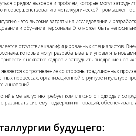
ться с рядом вызовов и проблем, которые могут затруднит
ию и совершенствованию металлургической промышленност
лургию - это высокие затраты на исследования и разработк
дование и обучение персонала. Это может быть непосильно
вляется отсутствие квалифицированных специалистов. Вне
онала, которые могут разрабатывать и управлять новыми
ривести к нехватке кадров и затруднить внедрение новых 
 является сопротивление со стороны традиционных произв
нных процессах, организационной структуре и культуре пр
сс инноваций.
гий в металлургию требует комплексного подхода и сотру
 развивать систему поддержки инноваций, обеспечивать д
таллургии будущего: