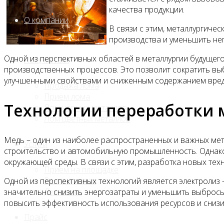
качества продукции.
О компании
В связи с этим, металлургиче
производства и уменьшить не
Одной из перспективных областей в металлургии будущего
Лом, металл
производственных процессов. Это позволит сократить выб
улучшенными свойствами и сниженным содержанием вредн
Продажа лома
Прием лома
Технологии переработки 
Лом чёрных металлов
Лом цветных металлов
Медь – один из наиболее распространенных и важных мет
Услуги
строительство и автомобильную промышленность. Однако
окружающей среды. В связи с этим, разработка новых тех
Приём на площадке
Резка и вывоз
Одной из перспективных технологий является электролиз 
Демонтаж
значительно снизить энергозатраты и уменьшить выбросы
повысить эффективность использования ресурсов и снизи
Прайс