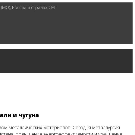
(МО), России и странах СНГ
али и чугуна
ом металлических материалов. Сегодня металлургия
ействия, повышение энергоэффективности и улучшение