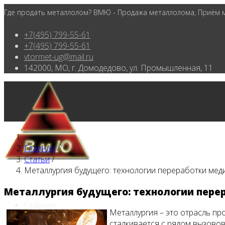
Где продать металлолом? ВМЮ - Продажа металлолома, Приём ме
+7(495) 799-55-61
+7(495) 799-55-61
vtormet-ug@mail.ru
142000, МО, г. Домодедово, ул. Промышленная, 11
Главная
/
Статьи
/
Металлургия будущего: технологии переработки мед
Металлургия будущего: технологии пере
Главная
Металлургия – это отрасль п
сталкивается с рядом вызовов