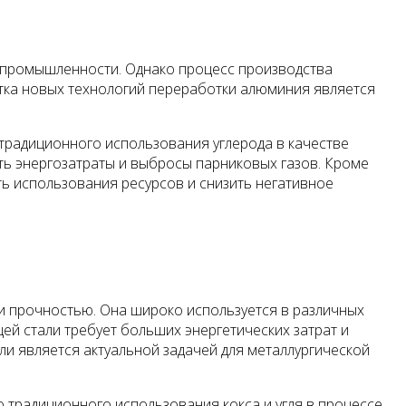
й промышленности. Однако процесс производства
отка новых технологий переработки алюминия является
традиционного использования углерода в качестве
ть энергозатраты и выбросы парниковых газов. Кроме
ь использования ресурсов и снизить негативное
и прочностью. Она широко используется в различных
й стали требует больших энергетических затрат и
ли является актуальной задачей для металлургической
 традиционного использования кокса и угля в процессе