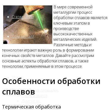
В мире современной
металлургии процесс
О компании
обработки сплавов является
ключевым этапом в
производстве
высококачественных
Лом, металл
металлических изделий.
Различные методы и
Продажа лома
технологии играют важную роль в формировании
Прием лома
конечных свойств металлов. Давайте рассмотрим
Лом чёрных металлов
основные аспекты обработки сплавов, а также
Лом цветных металлов
технологии, применяемые в этом процессе.
Услуги
Особенности обработки
сплавов
Приём на площадке
Резка и вывоз
Демонтаж
Термическая обработка