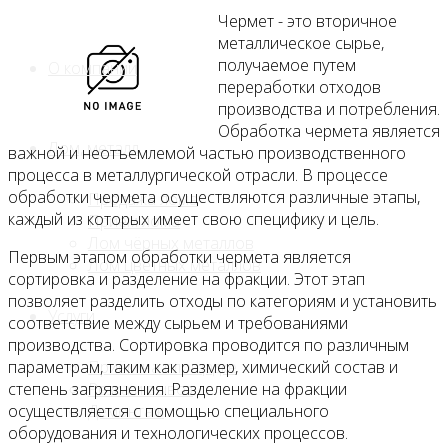
Чермет - это вторичное
металлическое сырье,
получаемое путем
О компании
переработки отходов
производства и потребления.
Обработка чермета является
Лом, металл
важной и неотъемлемой частью производственного
процесса в металлургической отрасли. В процессе
обработки чермета осуществляются различные этапы,
Продажа лома
каждый из которых имеет свою специфику и цель.
Прием лома
Лом чёрных металлов
Первым этапом обработки чермета является
Лом цветных металлов
сортировка и разделение на фракции. Этот этап
позволяет разделить отходы по категориям и установить
Услуги
соответствие между сырьем и требованиями
производства. Сортировка проводится по различным
Приём на площадке
параметрам, таким как размер, химический состав и
Резка и вывоз
степень загрязнения. Разделение на фракции
Демонтаж
осуществляется с помощью специального
оборудования и технологических процессов.