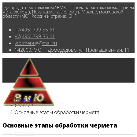
Где продать металлолом? ВМЮ - Продажа металлолома, Приём
металлолома, Покупка металлолома в Москве, московской
области (МО), России и странах СНГ
+7(495) 799-55-61
+7(495) 799-55-61
vtormet-ug@mail.ru
142000, МО, г. Домодедово, ул. Промышленная, 11
Главная
/
Статьи
/
Основные этапы обработки чермета
Основные этапы обработки чермета
Главная