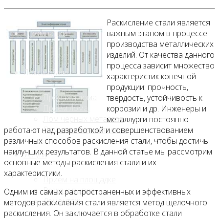
Раскисление стали является
О компании
важным этапом в процессе
производства металлических
изделий. От качества данного
процесса зависит множество
Лом, металл
характеристик конечной
продукции: прочность,
Продажа лома
твердость, устойчивость к
Прием лома
коррозии и др. Инженеры и
Лом чёрных металлов
металлурги постоянно
Лом цветных металлов
работают над разработкой и совершенствованием
различных способов раскисления стали, чтобы достичь
наилучших результатов. В данной статье мы рассмотрим
Услуги
основные методы раскисления стали и их
характеристики.
Приём на площадке
Резка и вывоз
Одним из самых распространенных и эффективных
Демонтаж
методов раскисления стали является метод щелочного
раскисления. Он заключается в обработке стали