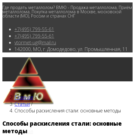
Где продать металлолом? ВМЮ - Продажа металлолома, Приём
металлолома, Покупка металлолома в Москве, московской
области (МО), России и странах СНГ
+7(495) 799-55-61
+7(495) 799-55-61
vtormet-ug@mail.ru
142000, МО, г. Домодедово, ул. Промышленная, 11
Главная
/
Статьи
/
Способы раскисления стали: основные методы
Способы раскисления стали: основные
методы
Главная