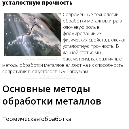
усталостную прочность
Современные технологии
О компании
обработки металлов играют
ключевую роль в
формировании их
физических свойств, включая
Лом, металл
усталостную прочность. В
данной статье мы
Продажа лома
рассмотрим, как различные
Прием лома
методы обработки металлов влияют на их способность
Лом чёрных металлов
сопротивляться усталостным нагрузкам.
Лом цветных металлов
Основные методы
Услуги
обработки металлов
Приём на площадке
Резка и вывоз
Термическая обработка
Демонтаж