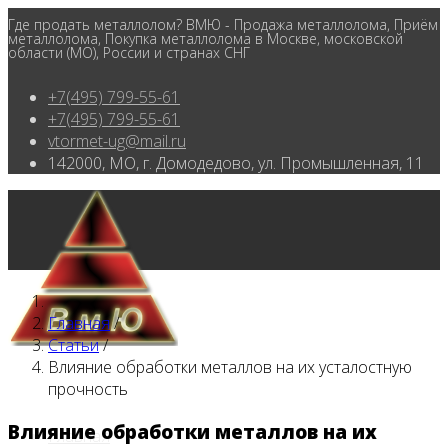
Где продать металлолом? ВМЮ - Продажа металлолома, Приём
металлолома, Покупка металлолома в Москве, московской
области (МО), России и странах СНГ
+7(495) 799-55-61
+7(495) 799-55-61
vtormet-ug@mail.ru
142000, МО, г. Домодедово, ул. Промышленная, 11
Главная
/
Статьи
/
Влияние обработки металлов на их усталостную
прочность
Влияние обработки металлов на их
Главная