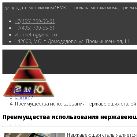
Где продать металлолом? ВМЮ - Продажа металлолома, Приём ме
+7(495) 799-55-61
+7(495) 799-55-61
vtormet-ug@mail.ru
142000, МО, г. Домодедово, ул. Промышленная, 11
Главная
/
Статьи
/
Преимущества использования нержавеющих сталей
Преимущества использования нержавеющ
Главная
Нержавеющая сталь является