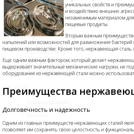
уникальных свойств и преимущ
и воздействию внешних агресс
О компании
незаменимым материалом для 
пищевые продукты.
Вторым важным преимуществом
Лом, металл
напылений или возможностей для размножения бактерий и
пищевом производстве. Кроме того, нержавеющая сталь л
Продажа лома
Прием лома
Еще одним важным фактором, который делает нержавеющ
Лом чёрных металлов
выдерживает значительные механические нагрузки, не под
Лом цветных металлов
оборудование из нержавеющей стали можно использовать
Услуги
Преимущества нержавеющ
Приём на площадке
Резка и вывоз
Долговечность и надежность
Демонтаж
Одним из главных преимуществ нержавеющих сталей являе
позволяет им сохранять свою целостность и функциональ
Прайс