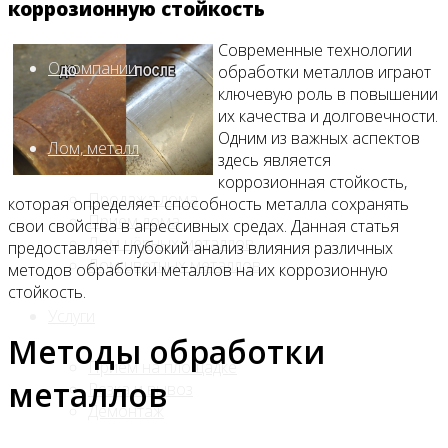
коррозионную стойкость
Современные технологии
О компании
обработки металлов играют
ключевую роль в повышении
их качества и долговечности.
Одним из важных аспектов
Лом, металл
здесь является
коррозионная стойкость,
Продажа лома
которая определяет способность металла сохранять
Прием лома
свои свойства в агрессивных средах. Данная статья
Лом чёрных металлов
предоставляет глубокий анализ влияния различных
Лом цветных металлов
методов обработки металлов на их коррозионную
стойкость.
Услуги
Методы обработки
Приём на площадке
металлов
Резка и вывоз
Демонтаж