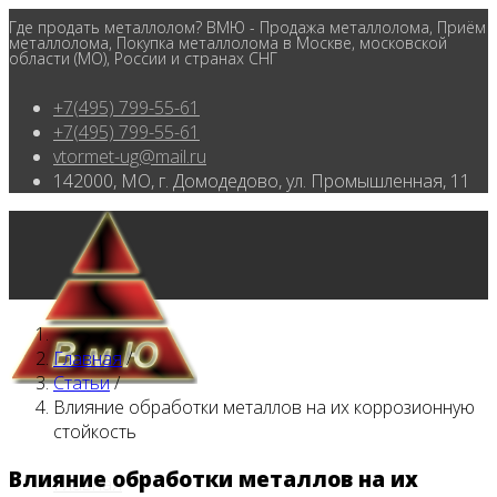
Где продать металлолом? ВМЮ - Продажа металлолома, Приём
металлолома, Покупка металлолома в Москве, московской
области (МО), России и странах СНГ
+7(495) 799-55-61
+7(495) 799-55-61
vtormet-ug@mail.ru
142000, МО, г. Домодедово, ул. Промышленная, 11
Главная
/
Статьи
/
Влияние обработки металлов на их коррозионную
стойкость
Влияние обработки металлов на их
Главная