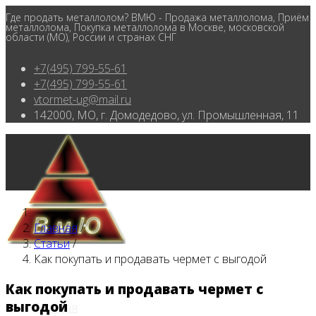
Где продать металлолом? ВМЮ - Продажа металлолома, Приём
металлолома, Покупка металлолома в Москве, московской
области (МО), России и странах СНГ
+7(495) 799-55-61
+7(495) 799-55-61
vtormet-ug@mail.ru
142000, МО, г. Домодедово, ул. Промышленная, 11
Главная
/
Статьи
/
Как покупать и продавать чермет с выгодой
Как покупать и продавать чермет с
выгодой
Главная