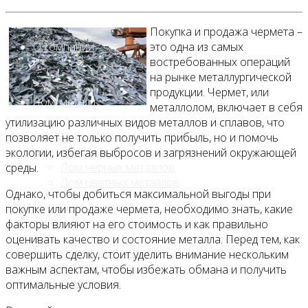
Покупка и продажа чермета –
О компании
это одна из самых
востребованных операций
на рынке металлургической
продукции. Чермет, или
Лом, металл
металлолом, включает в себя
утилизацию различных видов металлов и сплавов, что
Продажа лома
позволяет не только получить прибыль, но и помочь
Прием лома
экологии, избегая выбросов и загрязнений окружающей
Лом чёрных металлов
среды.
Лом цветных металлов
Однако, чтобы добиться максимальной выгоды при
покупке или продаже чермета, необходимо знать, какие
Услуги
факторы влияют на его стоимость и как правильно
оценивать качество и состояние металла. Перед тем, как
Приём на площадке
совершить сделку, стоит уделить внимание нескольким
Резка и вывоз
важным аспектам, чтобы избежать обмана и получить
Демонтаж
оптимальные условия.