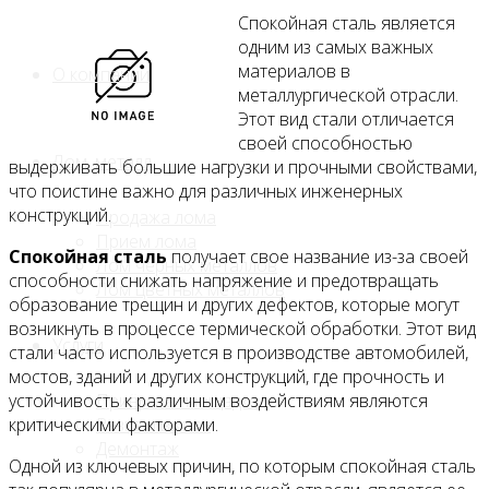
Спокойная сталь является
одним из самых важных
материалов в
О компании
металлургической отрасли.
Этот вид стали отличается
своей способностью
Лом, металл
выдерживать большие нагрузки и прочными свойствами,
что поистине важно для различных инженерных
конструкций.
Продажа лома
Прием лома
Спокойная сталь
получает свое название из-за своей
Лом чёрных металлов
способности снижать напряжение и предотвращать
Лом цветных металлов
образование трещин и других дефектов, которые могут
возникнуть в процессе термической обработки. Этот вид
Услуги
стали часто используется в производстве автомобилей,
мостов, зданий и других конструкций, где прочность и
Приём на площадке
устойчивость к различным воздействиям являются
Резка и вывоз
критическими факторами.
Демонтаж
Одной из ключевых причин, по которым спокойная сталь