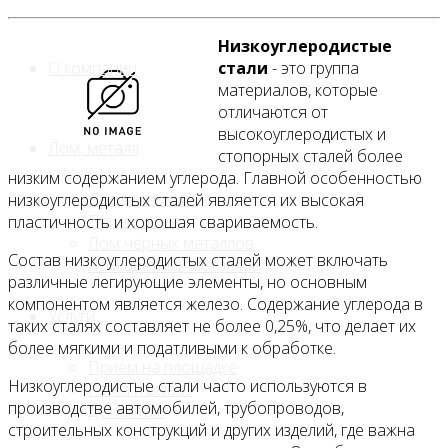
Низкоуглеродистые
О компании
стали
- это группа
материалов, которые
отличаются от
высокоуглеродистых и
Лом, металл
стопорных сталей более
низким содержанием углерода. Главной особенностью
Продажа лома
низкоуглеродистых сталей является их высокая
Прием лома
пластичность и хорошая свариваемость.
Лом чёрных металлов
Состав низкоуглеродистых сталей может включать
Лом цветных металлов
различные легирующие элементы, но основным
компонентом является железо. Содержание углерода в
Услуги
таких сталях составляет не более 0,25%, что делает их
более мягкими и податливыми к обработке.
Приём на площадке
Низкоуглеродистые стали часто используются в
Резка и вывоз
производстве автомобилей, трубопроводов,
Демонтаж
строительных конструкций и других изделий, где важна