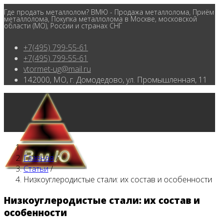
Где продать металлолом? ВМЮ - Продажа металлолома, Приём
металлолома, Покупка металлолома в Москве, московской
области (МО), России и странах СНГ
+7(495) 799-55-61
+7(495) 799-55-61
vtormet-ug@mail.ru
142000, МО, г. Домодедово, ул. Промышленная, 11
Главная
/
Статьи
/
Низкоуглеродистые стали: их состав и особенности
Низкоуглеродистые стали: их состав и
особенности
Главная