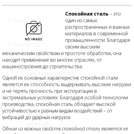
Спокойная сталь
– это
О компании
один из самых
распространенных и важных
материалов в современной
промышленности. Благодаря
Лом, металл
своим высоким
механическим свойствам и простоте обработки, она
Продажа лома
находит применение во многих отраслях, от
Прием лома
машиностроения до строительства.
Лом чёрных металлов
Одной из основных характеристик спокойной стали
Лом цветных металлов
является ее способность выдерживать высокие нагрузки
и не терять прочность при эксплуатации в
Услуги
экстремальных условиях. Благодаря особой технологии
производства, спокойная сталь обладает высокой
Приём на площадке
устойчивостью к разным видам воздействий – от
Резка и вывоз
вибраций до ударных нагрузок.
Демонтаж
Одним из важных свойств спокойной стали является ее