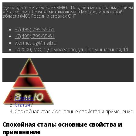
Где продать металлолом? ВМЮ - Продажа металлолома, Приём
металлолома, Покупка металлолома в Москве, московской
области (МО), России и странах СНГ
+7(495) 799-55-61
+7(495) 799-55-61
vtormet-ug@mail.ru
142000, МО, г. Домодедово, ул. Промышленная, 11
Главная
/
Статьи
/
Спокойная сталь: основные свойства и применение
Спокойная сталь: основные свойства и
применение
Главная