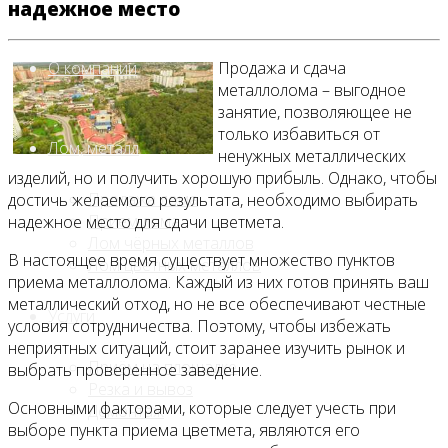
надежное место
О компании
Продажа и сдача
металлолома – выгодное
занятие, позволяющее не
только избавиться от
Лом, металл
ненужных металлических
изделий, но и получить хорошую прибыль. Однако, чтобы
Продажа лома
достичь желаемого результата, необходимо выбирать
Прием лома
надежное место для сдачи цветмета.
Лом чёрных металлов
В настоящее время существует множество пунктов
Лом цветных металлов
приема металлолома. Каждый из них готов принять ваш
металлический отход, но не все обеспечивают честные
Услуги
условия сотрудничества. Поэтому, чтобы избежать
неприятных ситуаций, стоит заранее изучить рынок и
Приём на площадке
выбрать проверенное заведение.
Резка и вывоз
Основными факторами, которые следует учесть при
Демонтаж
выборе пункта приема цветмета, являются его