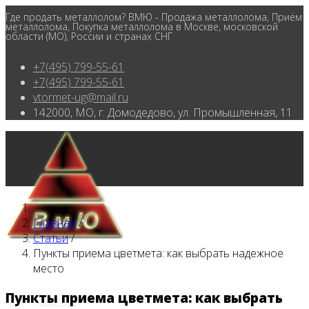
Где продать металлолом? ВМЮ - Продажа металлолома, Приём
металлолома, Покупка металлолома в Москве, московской
области (МО), России и странах СНГ
+7(495) 799-55-61
+7(495) 799-55-61
vtormet-ug@mail.ru
142000, МО, г. Домодедово, ул. Промышленная, 11
Главная
/
Статьи
/
Пункты приема цветмета: как выбрать надежное
место
Пункты приема цветмета: как выбрать
Главная