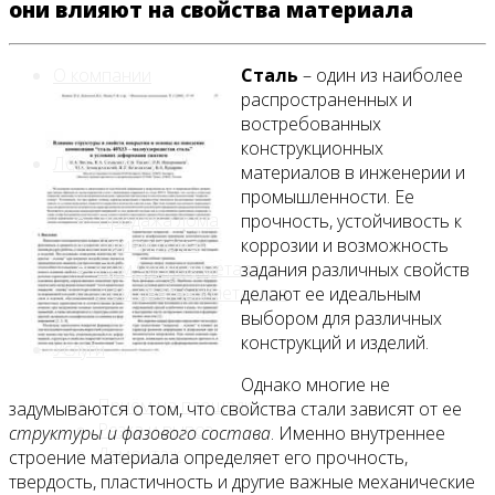
они влияют на свойства материала
О компании
Сталь
– один из наиболее
распространенных и
востребованных
конструкционных
Лом, металл
материалов в инженерии и
промышленности. Ее
Продажа лома
прочность, устойчивость к
Прием лома
коррозии и возможность
Лом чёрных металлов
задания различных свойств
Лом цветных металлов
делают ее идеальным
выбором для различных
конструкций и изделий.
Услуги
Однако многие не
Приём на площадке
задумываются о том, что свойства стали зависят от ее
Резка и вывоз
структуры и фазового состава
. Именно внутреннее
Демонтаж
строение материала определяет его прочность,
твердость, пластичность и другие важные механические