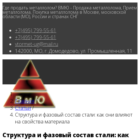
Где продать металлолом? ВМЮ - Продажа металлолома, Приём
металлолома, Покупка металлолома в Москве, московской
области (МО), России и странах СНГ
+7(495) 799-55-61
+7(495) 799-55-61
vtormet-ug@mail.ru
142000, МО, г. Домодедово, ул. Промышленная, 11
Главная
/
Статьи
/
Структура и фазовый состав стали: как они влияют
на свойства материала
Структура и фазовый состав стали: как
Главная