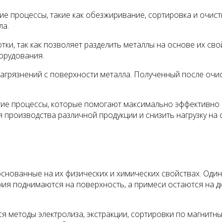
гие процессы, такие как обезжиривание, сортировка и очис
ла.
и, так как позволяет разделить металлы на основе их сво
орудования.
загрязнений с поверхности металла. Полученный после очи
гие процессы, которые помогают максимально эффективно 
 производства различной продукции и снизить нагрузку на
нованные на их физических и химических свойствах. Один 
я поднимаются на поверхность, а примеси остаются на дн
я методы электролиза, экстракции, сортировки по магнитны