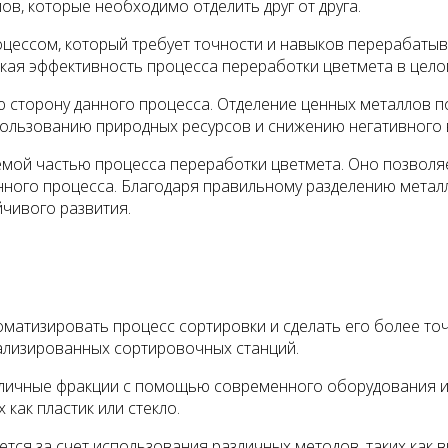
ов, которые необходимо отделить друг от друга.
оцессом, который требует точности и навыков перерабаты
ская эффективность процесса переработки цветмета в цело
ую сторону данного процесса. Отделение ценных металлов 
пользованию природных ресурсов и снижению негативного 
емой частью процесса переработки цветмета. Оно позволя
ного процесса. Благодаря правильному разделению металл
йчивого развития.
атизировать процесс сортировки и сделать его более то
иализированных сортировочных станций.
личные фракции с помощью современного оборудования и 
х как пластик или стекло.
тся за счет использования различных методов, таких как 