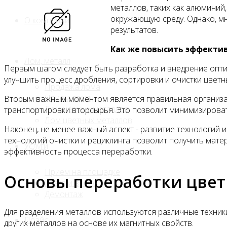
металлов, таких как алюминий
окружающую среду. Однако, м
О компании
результатов.
Как же повысить эффекти
Лом, металл
Первым шагом следует быть разработка и внедрение опт
улучшить процесс дробления, сортировки и очистки цветн
Продажа лома
Прием лома
Вторым важным моментом является правильная организац
Лом чёрных металлов
транспортировки вторсырья. Это позволит минимизироват
Лом цветных металлов
Наконец, не менее важный аспект - развитие технологий
технологий очистки и рециклинга позволит получить мате
Услуги
эффективность процесса переработки.
Приём на площадке
Основы переработки цве
Резка и вывоз
Демонтаж
Для разделения металлов используются различные техники
Прайс
других металлов на основе их магнитных свойств.