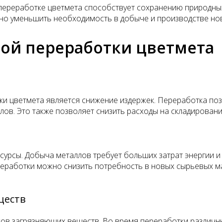
переработке цветмета способствует сохранению природны
жно уменьшить необходимость в добыче и производстве но
ой переработки цветмета
и цветмета является снижение издержек. Переработка по
лов. Это также позволяет снизить расходы на складировани
урсы. Добыча металлов требует больших затрат энергии и 
работки можно снизить потребность в новых сырьевых ма
ществ
в загрязняющих веществ. Во время переработки различн