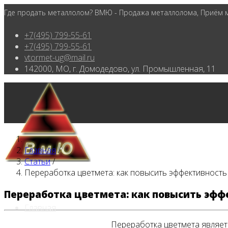
Где продать металлолом? ВМЮ - Продажа металлолома, Приём ме
+7(495) 799-55-61
+7(495) 799-55-61
vtormet-ug@mail.ru
142000, МО, г. Домодедово, ул. Промышленная, 11
Главная
/
Статьи
/
Переработка цветмета: как повысить эффективность
Переработка цветмета: как повысить эфф
Главная
Переработка цветмета являет