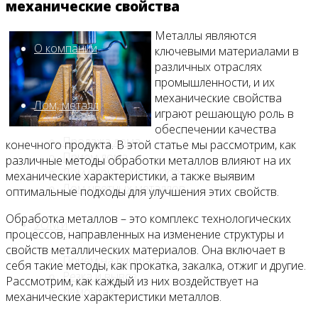
механические свойства
Металлы являются
О компании
ключевыми материалами в
различных отраслях
промышленности, и их
механические свойства
Лом, металл
играют решающую роль в
обеспечении качества
Продажа лома
конечного продукта. В этой статье мы рассмотрим, как
Прием лома
различные методы обработки металлов влияют на их
Лом чёрных металлов
механические характеристики, а также выявим
Лом цветных металлов
оптимальные подходы для улучшения этих свойств.
Обработка металлов – это комплекс технологических
Услуги
процессов, направленных на изменение структуры и
свойств металлических материалов. Она включает в
Приём на площадке
себя такие методы, как прокатка, закалка, отжиг и другие.
Резка и вывоз
Рассмотрим, как каждый из них воздействует на
Демонтаж
механические характеристики металлов.