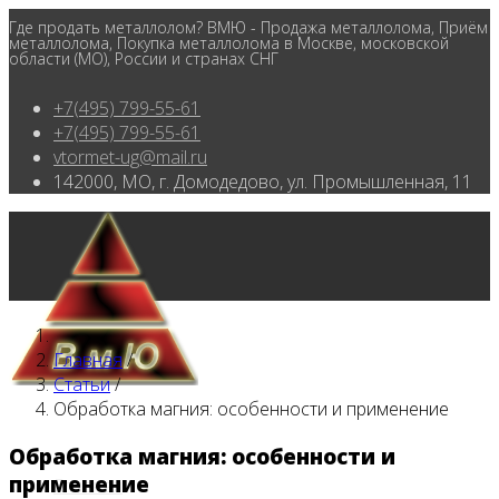
Где продать металлолом? ВМЮ - Продажа металлолома, Приём
металлолома, Покупка металлолома в Москве, московской
области (МО), России и странах СНГ
+7(495) 799-55-61
+7(495) 799-55-61
vtormet-ug@mail.ru
142000, МО, г. Домодедово, ул. Промышленная, 11
Главная
/
Статьи
/
Обработка магния: особенности и применение
Обработка магния: особенности и
применение
Главная