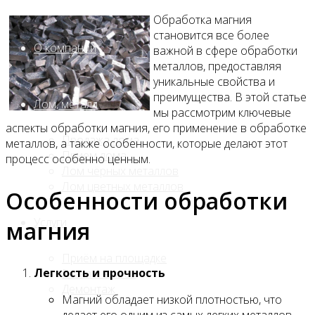
Обработка магния
становится все более
О компании
важной в сфере обработки
металлов, предоставляя
уникальные свойства и
преимущества. В этой статье
Лом, металл
мы рассмотрим ключевые
аспекты обработки магния, его применение в обработке
Продажа лома
металлов, а также особенности, которые делают этот
Прием лома
процесс особенно ценным.
Лом чёрных металлов
Лом цветных металлов
Особенности обработки
Услуги
магния
Приём на площадке
Легкость и прочность
Резка и вывоз
Демонтаж
Магний обладает низкой плотностью, что
делает его одним из самых легких металлов.