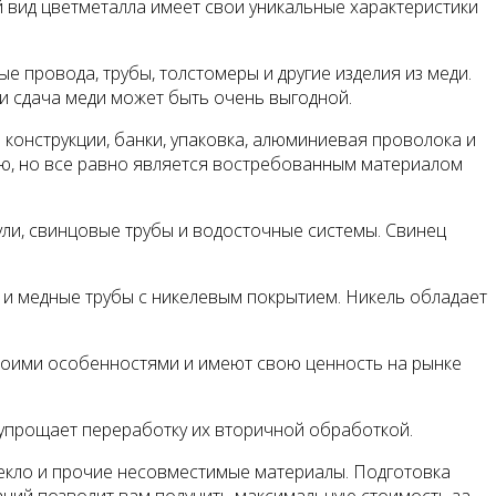
 вид цветметалла имеет свои уникальные характеристики
 провода, трубы, толстомеры и другие изделия из меди.
и сдача меди может быть очень выгодной.
онструкции, банки, упаковка, алюминиевая проволока и
ю, но все равно является востребованным материалом
ули, свинцовые трубы и водосточные системы. Свинец
и и медные трубы с никелевым покрытием. Никель обладает
т своими особенностями и имеют свою ценность на рынке
 упрощает переработку их вторичной обработкой.
стекло и прочие несовместимые материалы. Подготовка
ваний позволит вам получить максимальную стоимость за