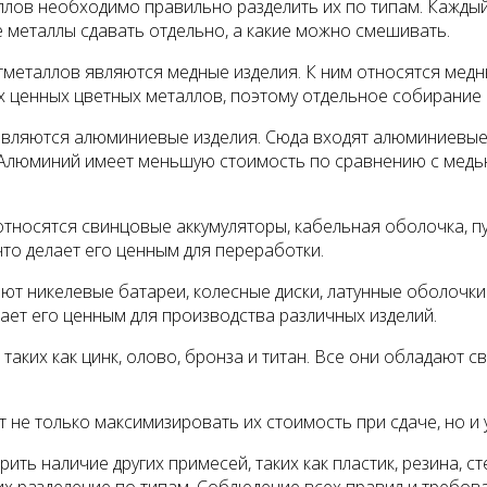
ллов необходимо правильно разделить их по типам. Каждый
ие металлы сдавать отдельно, а какие можно смешивать.
металлов являются медные изделия. К ним относятся медные
х ценных цветных металлов, поэтому отдельное собирание 
вляются алюминиевые изделия. Сюда входят алюминиевые к
 Алюминий имеет меньшую стоимость по сравнению с медь
относятся свинцовые аккумуляторы, кабельная оболочка, п
то делает его ценным для переработки.
ают никелевые батареи, колесные диски, латунные оболочк
ает его ценным для производства различных изделий.
, таких как цинк, олово, бронза и титан. Все они обладаю
 не только максимизировать их стоимость при сдаче, но и
ть наличие других примесей, таких как пластик, резина, 
 их разделение по типам. Соблюдение всех правил и требо