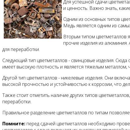
Для успешной сдачи цветмета
и ценность. Важно знать, как
Одним из основных типов цвет
Медь является одним из самы
Вторым типом цветметаллов я
прочие изделия из алюминия.
для переработки.
Следующий тип цветметаллов - свинцовые изделия. Сюда 
имеет высокую плотность и является тяжелым металлом, ч
Другой тип цветметаллов - никелевые изделия. Они включ
высокой прочностью и устойчивостью к коррозии, что дел
Также стоит отметить наличие других типов цветметаллов
переработки.
Правильное разделение цветметаллов по типам позволяет
Помните:
перед сдачей цветметаллов необходимо провери
цветметаллов к сдаче включает их очистку от примесей и