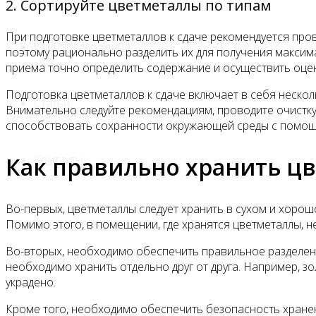
2. Сортируйте цветметаллы по типам
При подготовке цветметаллов к сдаче рекомендуется пров
Спецпредложения
поэтому рационально разделить их для получения максима
приема точно определить содержание и осуществить оцен
Подготовка цветметаллов к сдаче включает в себя неско
Статьи
Внимательно следуйте рекомендациям, проводите очистку
способствовать сохранности окружающей среды с помощ
Контакты
Как правильно хранить ц
Во-первых, цветметаллы следует хранить в сухом и хоро
Помимо этого, в помещении, где хранятся цветметаллы, не
Во-вторых, необходимо обеспечить правильное разделени
необходимо хранить отдельно друг от друга. Например, з
украдено.
Кроме того, необходимо обеспечить безопасность хранен