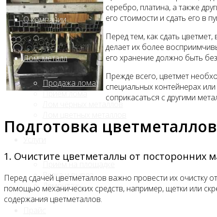
серебро, платина, а также др
его стоимости и сдать его в п
О компании
Перед тем, как сдать цветмет,
делает их более восприимчив
его хранение должно быть бе
Лом, металл
Прежде всего, цветмет необхо
Продажа лома
специальных контейнерах или 
Прием лома
соприкасаться с другими мета
Лом чёрных металлов
Лом цветных металлов
Подготовка цветметаллов
Услуги
1. Очистите цветметаллы от посторонних 
Приём на площадке
Резка и вывоз
Перед сдачей цветметаллов важно провести их очистку от 
Демонтаж
помощью механических средств, например, щетки или скр
содержания цветметаллов.
Прайс