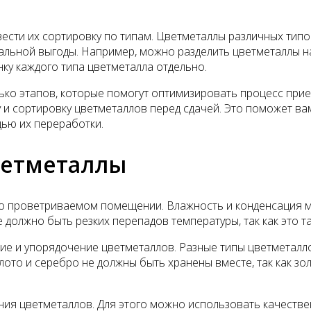
ести их сортировку по типам. Цветметаллы различных тип
льной выгоды. Например, можно разделить цветметаллы на а
ку каждого типа цветметалла отдельно.
лько этапов, которые помогут оптимизировать процесс при
 и сортировку цветметаллов перед сдачей. Это поможет ва
ью их переработки.
ветметаллы
шо проветриваемом помещении. Влажность и конденсация м
 должно быть резких перепадов температуры, так как это т
е и упорядочение цветметаллов. Разные типы цветметалло
олото и серебро не должны быть хранены вместе, так как з
ия цветметаллов. Для этого можно использовать качестве