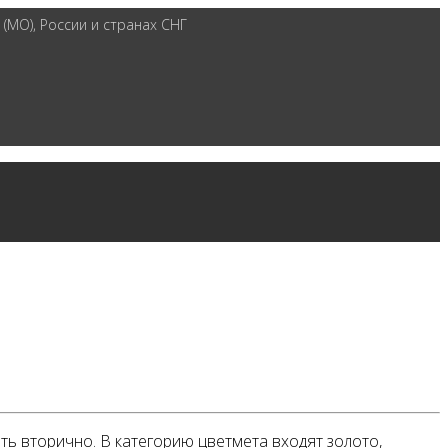
(МО), России и странах СНГ
ь вторично. В категорию цветмета входят золото,