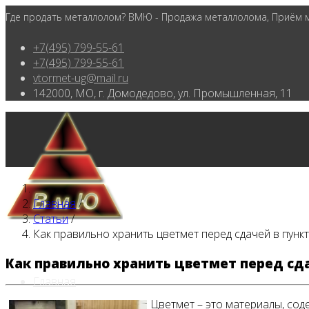
Где продать металлолом? ВМЮ - Продажа металлолома, Приём ме
+7(495) 799-55-61
+7(495) 799-55-61
vtormet-ug@mail.ru
142000, МО, г. Домодедово, ул. Промышленная, 11
Главная
/
Статьи
/
Как правильно хранить цветмет перед сдачей в пунк
Как правильно хранить цветмет перед сд
Главная
Цветмет – это материалы, со