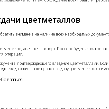
сдачи цветметаллов
братить внимание на наличие всех необходимых документо
тметаллов, является паспорт. Паспорт будет использовать
ия операции.
кумента, подтверждающего владение цветметаллами. Если 
подтверждающие ваше право на сдачу цветметаллов от име
боваться:
етметаллы (счета-фактуры, договоры купли-продажи и т.д.)