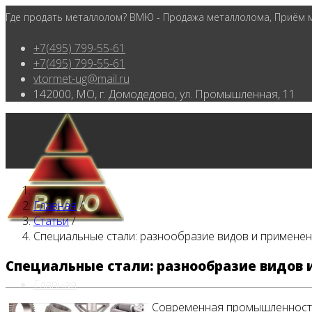
Где продать металлолом? ВМЮ - Продажа металлолома, Приём ме
+7(495) 799-55-61
+7(495) 799-55-61
vtormet-ug@mail.ru
142000, МО, г. Домодедово, ул. Промышленная, 11
Главная
/
Статьи
/
Специальные стали: разнообразие видов и применен
Специальные стали: разнообразие видов 
Главная
Современная промышленность 