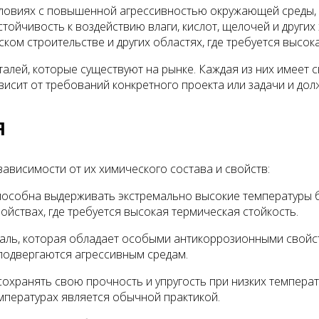
условиях с повышенной агрессивностью окружающей среды, 
стойчивость к воздействию влаги, кислот, щелочей и друг
ом строительстве и других областях, где требуется высок
алей, которые существуют на рынке. Каждая из них имеет 
исит от требований конкретного проекта или задачи и долж
я
зависимости от их химического состава и свойств:
 способна выдерживать экстремально высокие температуры 
ойствах, где требуется высокая термическая стойкость.
таль, которая обладает особыми антикоррозионными свойс
подвергаются агрессивным средам.
 сохранять свою прочность и упругость при низких темпера
мпературах является обычной практикой.