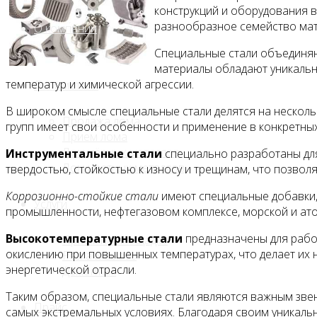
конструкций и оборудования 
разнообразное семейство мат
О компании
Специальные стали объединяют
материалы обладают уникальн
температур и химической агрессии.
Лом, металл
В широком смысле специальные стали делятся на нескольк
Продажа лома
групп имеет свои особенности и применение в конкретн
Прием лома
Лом чёрных металлов
Инструментальные стали
специально разработаны для
Лом цветных металлов
твердостью, стойкостью к износу и трещинам, что позво
Коррозионно-стойкие стали
имеют специальные добавки,
Услуги
промышленности, нефтегазовом комплексе, морской и ато
Высокотемпературные стали
предназначены для работ
Приём на площадке
окислению при повышенных температурах, что делает их 
Резка и вывоз
энергетической отрасли.
Демонтаж
Таким образом, специальные стали являются важным зве
Прайс
самых экстремальных условиях. Благодаря своим уникаль