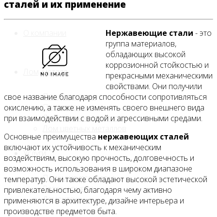
сталей и их применение
О компании
Нержавеющие стали
- это
группа материалов,
обладающих высокой
коррозионной стойкостью и
Лом, металл
прекрасными механическими
свойствами. Они получили
Продажа лома
свое название благодаря способности сопротивляться
Прием лома
окислению, а также не изменять своего внешнего вида
Лом чёрных металлов
при взаимодействии с водой и агрессивными средами.
Лом цветных металлов
Основные преимущества
нержавеющих сталей
включают их устойчивость к механическим
Услуги
воздействиям, высокую прочность, долговечность и
возможность использования в широком диапазоне
Приём на площадке
температур. Они также обладают высокой эстетической
Резка и вывоз
привлекательностью, благодаря чему активно
Демонтаж
применяются в архитектуре, дизайне интерьера и
производстве предметов быта.