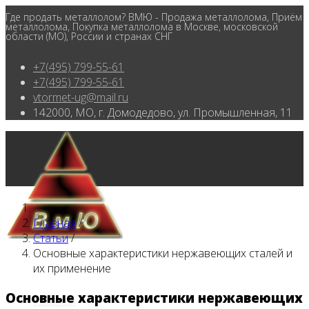
Где продать металлолом? ВМЮ - Продажа металлолома, Приём
металлолома, Покупка металлолома в Москве, московской
области (МО), России и странах СНГ
+7(495) 799-55-61
+7(495) 799-55-61
vtormet-ug@mail.ru
142000, МО, г. Домодедово, ул. Промышленная, 11
Главная
/
Статьи
/
Основные характеристики нержавеющих сталей и
их применение
Основные характеристики нержавеющих
Главная