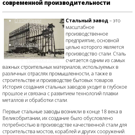
современной производительности
О компании
Стальный завод
– это
масштабное
производственное
предприятие, основной
Лом, металл
целью которого является
производство стали. Сталь
Продажа лома
считается одним из самых
Прием лома
важных строительных материалов, используемых в
Лом чёрных металлов
различных отраслях промышленности, а также в
Лом цветных металлов
строительстве и производстве бытовых товаров.
История создания стальных заводов уходит в глубокое
прошлое и связана с развитием технологий плавки
Услуги
металлов и обработки стали.
Приём на площадке
Первые стальные заводы возникли в конце 18 века в
Резка и вывоз
Великобритании, их создание было обусловлено
Демонтаж
потребностью в производстве качественной стали для
строительства мостов, кораблей и других сооружений.