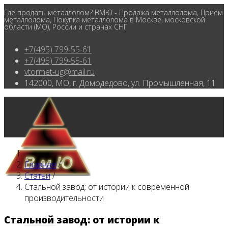
Где продать металлолом? ВМЮ - Продажа металлолома, Приём
металлолома, Покупка металлолома в Москве, московской
области (МО), России и странах СНГ
+7(495) 799-55-61
+7(495) 799-55-61
vtormet-ug@mail.ru
142000, МО, г. Домодедово, ул. Промышленная, 11
Главная
/
Статьи
/
Стальной завод: от истории к современной
производительности
Стальной завод: от истории к
Главная