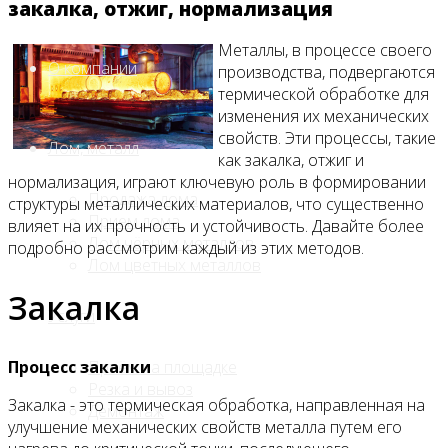
закалка, отжиг, нормализация
Металлы, в процессе своего
О компании
производства, подвергаются
термической обработке для
изменения их механических
свойств. Эти процессы, такие
Лом, металл
как закалка, отжиг и
нормализация, играют ключевую роль в формировании
Продажа лома
структуры металлических материалов, что существенно
Прием лома
влияет на их прочность и устойчивость. Давайте более
Лом чёрных металлов
подробно рассмотрим каждый из этих методов.
Лом цветных металлов
Закалка
Услуги
Процесс закалки
Приём на площадке
Резка и вывоз
Закалка - это термическая обработка, направленная на
Демонтаж
улучшение механических свойств металла путем его