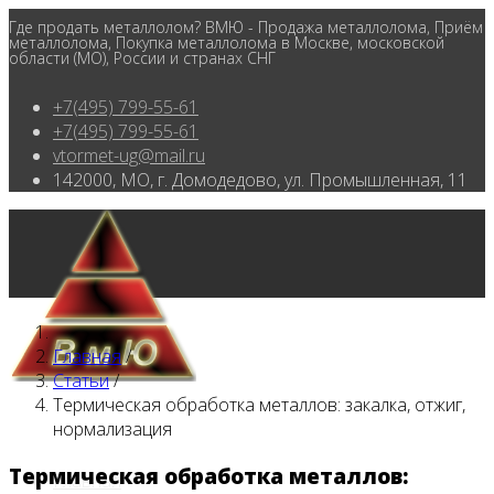
Где продать металлолом? ВМЮ - Продажа металлолома, Приём
металлолома, Покупка металлолома в Москве, московской
области (МО), России и странах СНГ
+7(495) 799-55-61
+7(495) 799-55-61
vtormet-ug@mail.ru
142000, МО, г. Домодедово, ул. Промышленная, 11
Главная
/
Статьи
/
Термическая обработка металлов: закалка, отжиг,
нормализация
Термическая обработка металлов:
Главная