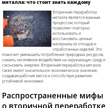
металла: что стоит знать каждому
Вторичная переработка
О компании
металла является важным
процессом, который
позволяет повторно
использовать и
Лом, металл
восстановить ценные
материалы из отходов и
Продажа лома
отработанных изделий. Это
Прием лома
помогает уменьшить потребление природных ресурсов,
Лом чёрных металлов
снизить негативное воздействие на окружающую среду и
Лом цветных металлов
сэкономить энергию. Вторичная переработка металла
также имеет значительное экономическое значение,
создавая рабочие места и способствуя развитию
Услуги
устойчивой экономики.
Приём на площадке
Распространенные мифы
Резка и вывоз
Демонтаж
о вторичной переработке