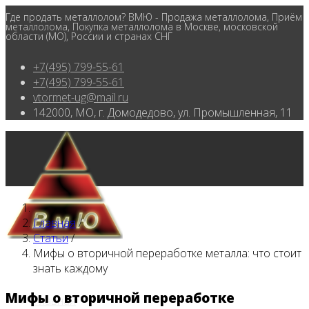
Где продать металлолом? ВМЮ - Продажа металлолома, Приём
металлолома, Покупка металлолома в Москве, московской
области (МО), России и странах СНГ
+7(495) 799-55-61
+7(495) 799-55-61
vtormet-ug@mail.ru
142000, МО, г. Домодедово, ул. Промышленная, 11
Главная
/
Статьи
/
Мифы о вторичной переработке металла: что стоит
знать каждому
Мифы о вторичной переработке
Главная