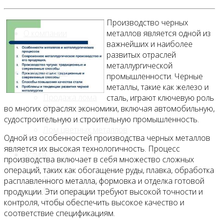
Производство черных
О компании
металлов является одной из
важнейших и наиболее
развитых отраслей
металлургической
Лом, металл
промышленности. Черные
металлы, такие как железо и
Продажа лома
сталь, играют ключевую роль
Прием лома
во многих отраслях экономики, включая автомобильную,
Лом чёрных металлов
судостроительную и строительную промышленность.
Лом цветных металлов
Одной из особенностей производства черных металлов
является их высокая технологичность. Процесс
Услуги
производства включает в себя множество сложных
операций, таких как обогащение руды, плавка, обработка
Приём на площадке
расплавленного металла, формовка и отделка готовой
Резка и вывоз
продукции. Эти операции требуют высокой точности и
Демонтаж
контроля, чтобы обеспечить высокое качество и
соответствие спецификациям.