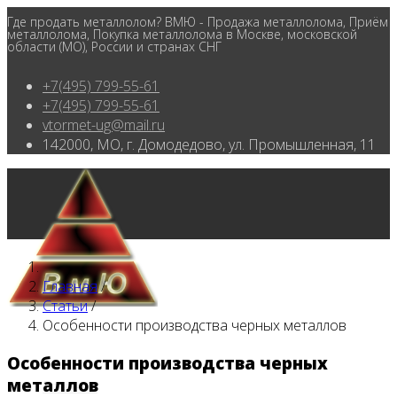
Где продать металлолом? ВМЮ - Продажа металлолома, Приём
металлолома, Покупка металлолома в Москве, московской
области (МО), России и странах СНГ
+7(495) 799-55-61
+7(495) 799-55-61
vtormet-ug@mail.ru
142000, МО, г. Домодедово, ул. Промышленная, 11
Главная
/
Статьи
/
Особенности производства черных металлов
Особенности производства черных
металлов
Главная