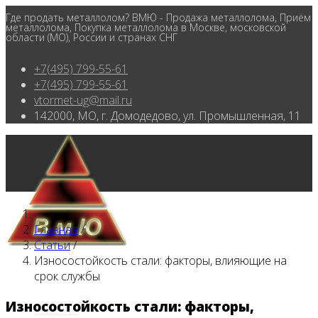
Где продать металлолом? ВМЮ - Продажа металлолома, Приём
металлолома, Покупка металлолома в Москве, московской
области (МО), России и странах СНГ
+7(495) 799-55-61
+7(495) 799-55-61
vtormet-ug@mail.ru
142000, МО, г. Домодедово, ул. Промышленная, 11
Главная
/
Статьи
/
Износостойкость стали: факторы, влияющие на
срок службы
Износостойкость стали: факторы,
Главная