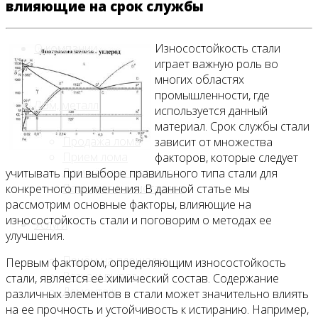
влияющие на срок службы
О компании
Износостойкость стали
играет важную роль во
многих областях
промышленности, где
Лом, металл
используется данный
материал. Срок службы стали
Продажа лома
зависит от множества
Прием лома
факторов, которые следует
Лом чёрных металлов
учитывать при выборе правильного типа стали для
Лом цветных металлов
конкретного применения. В данной статье мы
рассмотрим основные факторы, влияющие на
износостойкость стали и поговорим о методах ее
Услуги
улучшения.
Приём на площадке
Первым фактором, определяющим износостойкость
Резка и вывоз
стали, является ее химический состав. Содержание
Демонтаж
различных элементов в стали может значительно влиять
на ее прочность и устойчивость к истиранию. Например,