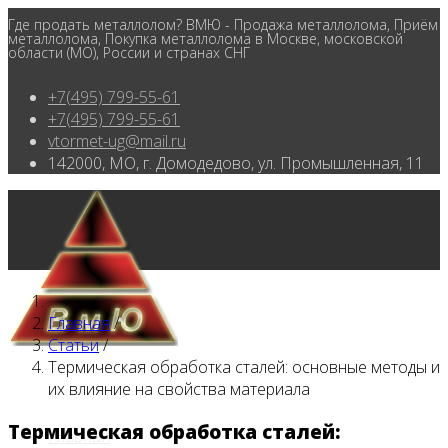
Где продать металлолом? ВМЮ - Продажа металлолома, Приём
металлолома, Покупка металлолома в Москве, московской
области (МО), России и странах СНГ
+7(495) 799-55-61
+7(495) 799-55-61
vtormet-ug@mail.ru
142000, МО, г. Домодедово, ул. Промышленная, 11
Главная
/
Статьи
/
Термическая обработка сталей: основные методы и
их влияние на свойства материала
Термическая обработка сталей:
Главная