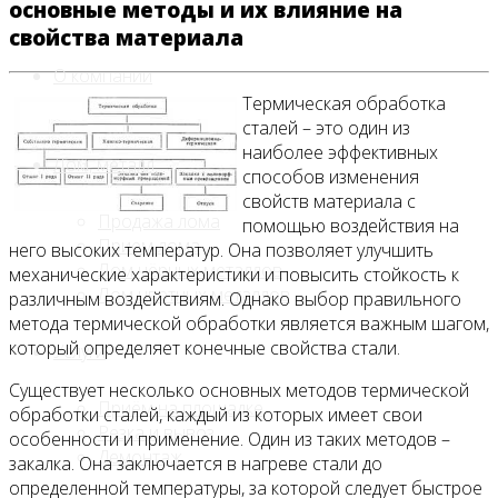
основные методы и их влияние на
свойства материала
О компании
Термическая обработка
сталей – это один из
наиболее эффективных
Лом, металл
способов изменения
свойств материала с
Продажа лома
помощью воздействия на
Прием лома
него высоких температур. Она позволяет улучшить
Лом чёрных металлов
механические характеристики и повысить стойкость к
Лом цветных металлов
различным воздействиям. Однако выбор правильного
метода термической обработки является важным шагом,
который определяет конечные свойства стали.
Услуги
Существует несколько основных методов термической
Приём на площадке
обработки сталей, каждый из которых имеет свои
Резка и вывоз
особенности и применение. Один из таких методов –
Демонтаж
закалка. Она заключается в нагреве стали до
определенной температуры, за которой следует быстрое