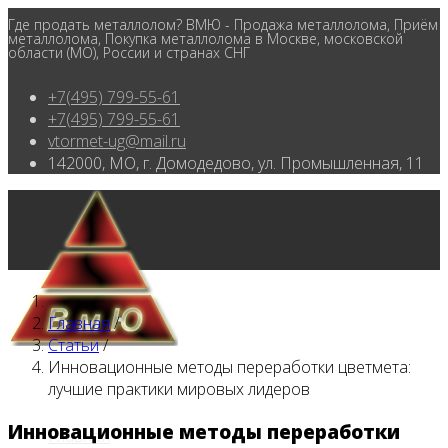
Где продать металлолом? ВМЮ - Продажа металлолома, Приём
металлолома, Покупка металлолома в Москве, московской
области (МО), России и странах СНГ
+7(495) 799-55-61
+7(495) 799-55-61
vtormet-ug@mail.ru
142000, МО, г. Домодедово, ул. Промышленная, 11
Главная
/
Статьи
/
Инновационные методы переработки цветмета:
лучшие практики мировых лидеров
Инновационные методы переработки
Главная