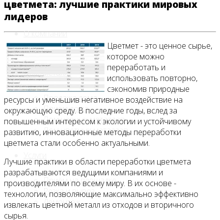
цветмета: лучшие практики мировых
лидеров
О компании
Цветмет - это ценное сырье,
которое можно
переработать и
Лом, металл
использовать повторно,
сэкономив природные
Продажа лома
ресурсы и уменьшив негативное воздействие на
Прием лома
окружающую среду. В последние годы, вслед за
Лом чёрных металлов
повышенным интересом к экологии и устойчивому
Лом цветных металлов
развитию, инновационные методы переработки
цветмета стали особенно актуальными.
Услуги
Лучшие практики в области переработки цветмета
разрабатываются ведущими компаниями и
Приём на площадке
производителями по всему миру. В их основе -
Резка и вывоз
технологии, позволяющие максимально эффективно
Демонтаж
извлекать цветной металл из отходов и вторичного
сырья.