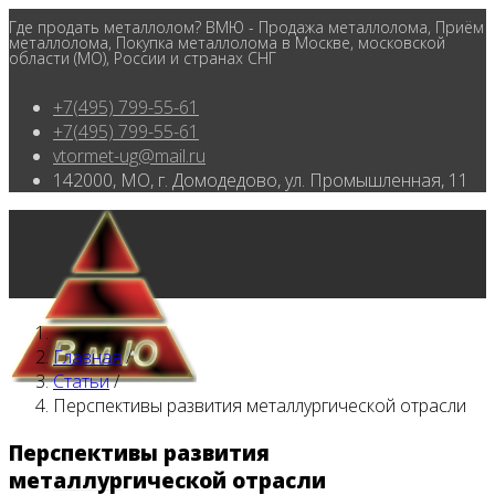
Где продать металлолом? ВМЮ - Продажа металлолома, Приём
металлолома, Покупка металлолома в Москве, московской
области (МО), России и странах СНГ
+7(495) 799-55-61
+7(495) 799-55-61
vtormet-ug@mail.ru
142000, МО, г. Домодедово, ул. Промышленная, 11
Главная
/
Статьи
/
Перспективы развития металлургической отрасли
Перспективы развития
металлургической отрасли
Главная