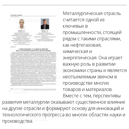
Металлургическая отрасль
О компании
считается одной из
ключевых в
промышленности, стоящей
рядом с такими отраслями,
Лом, металл
как нефтегазовая,
химическая и
Продажа лома
энергетическая. Она играет
Прием лома
важную роль в развитии
Лом чёрных металлов
экономики страны и является
Лом цветных металлов
неотъемлемым звеном в
производстве многих
товаров и материалов.
Услуги
Вместе с тем, перспективы
развития металлургии оказывают существенное влияние
Приём на площадке
на другие отрасли и формируют основу для инноваций и
Резка и вывоз
технологического прогресса во многих областях науки и
Демонтаж
производства.