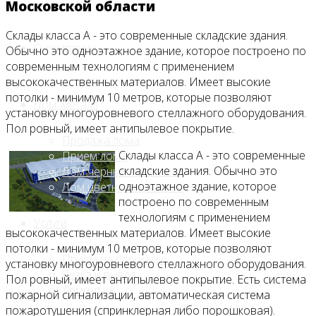
Московской области
Склады класса А - это современные складские здания.
О компании
Обычно это одноэтажное здание, которое построено по
современным технологиям с применением
высококачественных материалов. Имеет высокие
потолки - минимум 10 метров, которые позволяют
Лом, металл
установку многоуровневого стеллажного оборудования.
Пол ровный, имеет антипылевое покрытие.
Продажа лома
Склады класса А - это современные
Прием лома
складские здания. Обычно это
Лом чёрных металлов
одноэтажное здание, которое
Лом цветных металлов
построено по современным
технологиям с применением
Услуги
высококачественных материалов. Имеет высокие
потолки - минимум 10 метров, которые позволяют
Приём на площадке
установку многоуровневого стеллажного оборудования.
Резка и вывоз
Пол ровный, имеет антипылевое покрытие. Есть система
Демонтаж
пожарной сигнализации, автоматическая система
пожаротушения (спринклерная либо порошковая).