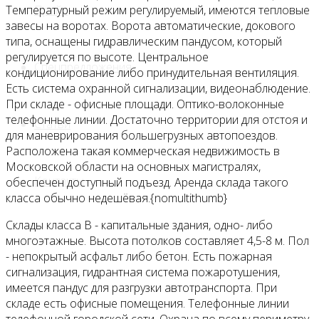
Прайс
Температурный режим регулируемый, имеются тепловые
завесы на воротах. Ворота автоматические, докового
типа, оснащены гидравлическим пандусом, который
регулируется по высоте. Центральное
Спецпредложения
кондиционирование либо принудительная вентиляция.
Есть система охранной сигнализации, видеонаблюдение.
При складе - офисные площади. Оптико-волоконные
телефонные линии. Достаточно территории для отстоя и
Статьи
для маневрирования большегрузных автопоездов.
Расположена такая коммерческая недвижимость в
Московской области на основных магистралях,
Контакты
обеспечен доступный подъезд. Аренда склада такого
класса обычно недешёвая.{nomultithumb}
Склады класса В - капитальные здания, одно- либо
многоэтажные. Высота потолков составляет 4,5-8 м. Пол
- непокрытый асфальт либо бетон. Есть пожарная
сигнализация, гидрантная система пожаротушения,
имеется пандус для разгрузки автотранспорта. При
складе есть офисные помещения. Телефонные линии